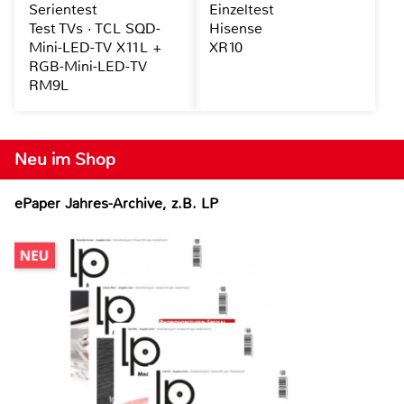
Serientest
Einzeltest
Test TVs · TCL SQD-
Hisense
Mini-LED-TV X11L +
XR10
RGB-Mini-LED-TV
RM9L
Neu im Shop
ePaper Jahres-Archive, z.B. LP