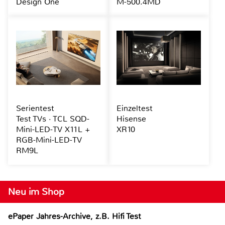
Design One
M-500.4MD
Serientest
Einzeltest
Test TVs · TCL SQD-
Hisense
Mini-LED-TV X11L +
XR10
RGB-Mini-LED-TV
RM9L
Neu im Shop
ePaper Jahres-Archive, z.B. Hifi Test