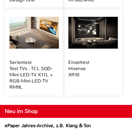
Serientest
Einzeltest
Test TVs · TCL SQD-
Hisense
Mini-LED-TV X11L +
XR10
RGB-Mini-LED-TV
RM9L
Neu im Shop
ePaper Jahres-Archive, z.B. Klang & Ton