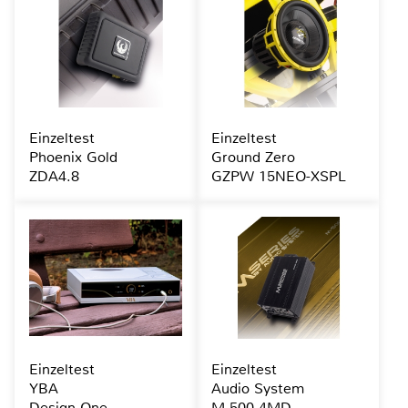
Einzeltest
Einzeltest
Phoenix Gold
Ground Zero
ZDA4.8
GZPW 15NEO-XSPL
Einzeltest
Einzeltest
YBA
Audio System
Design One
M-500.4MD