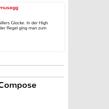
d musegg
illers Glocke. In der High
In der Regel ging man zum
x Compose