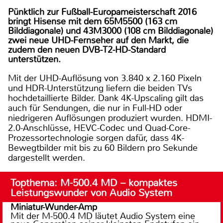
Pünktlich zur Fußball-Europameisterschaft 2016
bringt Hisense mit dem 65M5500 (163 cm
Bilddiagonale) und 43M3000 (108 cm Bilddiagonale)
zwei neue UHD-Fernseher auf den Markt, die
zudem den neuen DVB-T2-HD-Standard
unterstützen.
Mit der UHD-Auflösung von 3.840 x 2.160 Pixeln
und HDR-Unterstützung liefern die beiden TVs
hochdetaillierte Bilder. Dank 4K-Upscaling gilt das
auch für Sendungen, die nur in Full-HD oder
niedrigeren Auflösungen produziert wurden. HDMI-
2.0-Anschlüsse, HEVC-Codec und Quad-Core-
Prozessortechnologie sorgen dafür, dass 4K-
Bewegtbilder mit bis zu 60 Bildern pro Sekunde
dargestellt werden.
Topthema: M-500.4 MD – kompaktes
Leistungswunder von Audio System
Miniatur-Wunder-Amp
Mit der M-500.4 MD läutet Audio System eine