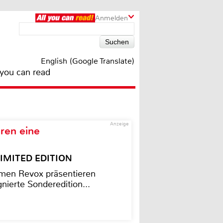
Anmelden
English (Google Translate)
 you can read
Anzeige
ren eine
– LIMITED EDITION
men Revox präsentieren
nierte Sonderedition...