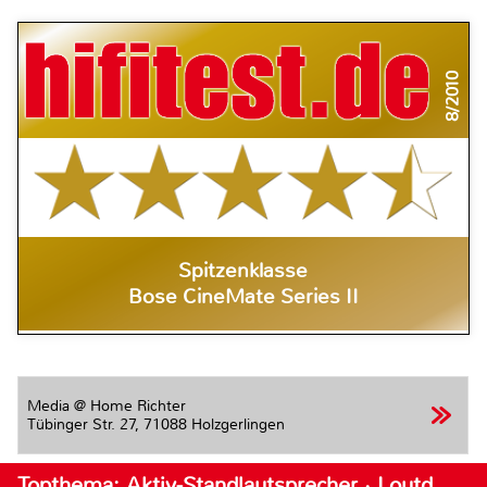
8/2010
Spitzenklasse
Bose CineMate Series II
Media @ Home Richter
Tübinger Str. 27,
71088 Holzgerlingen
Topthema: Aktiv-Standlautsprecher · Loutd