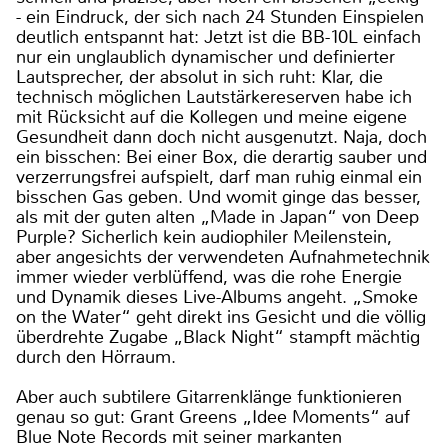
- ein Eindruck, der sich nach 24 Stunden Einspielen
deutlich entspannt hat: Jetzt ist die BB-10L einfach
nur ein unglaublich dynamischer und definierter
Lautsprecher, der absolut in sich ruht: Klar, die
technisch möglichen Lautstärkereserven habe ich
mit Rücksicht auf die Kollegen und meine eigene
Gesundheit dann doch nicht ausgenutzt. Naja, doch
ein bisschen: Bei einer Box, die derartig sauber und
verzerrungsfrei aufspielt, darf man ruhig einmal ein
bisschen Gas geben. Und womit ginge das besser,
als mit der guten alten „Made in Japan“ von Deep
Purple? Sicherlich kein audiophiler Meilenstein,
aber angesichts der verwendeten Aufnahmetechnik
immer wieder verblüffend, was die rohe Energie
und Dynamik dieses Live-Albums angeht. „Smoke
on the Water“ geht direkt ins Gesicht und die völlig
überdrehte Zugabe „Black Night“ stampft mächtig
durch den Hörraum.
Aber auch subtilere Gitarrenklänge funktionieren
genau so gut: Grant Greens „Idee Moments“ auf
Blue Note Records mit seiner markanten