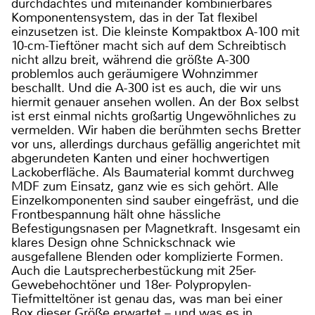
durchdachtes und miteinander kombinierbares
Komponentensystem, das in der Tat flexibel
einzusetzen ist. Die kleinste Kompaktbox A-100 mit
10-cm-Tieftöner macht sich auf dem Schreibtisch
nicht allzu breit, während die größte A-300
problemlos auch geräumigere Wohnzimmer
beschallt. Und die A-300 ist es auch, die wir uns
hiermit genauer ansehen wollen. An der Box selbst
ist erst einmal nichts großartig Ungewöhnliches zu
vermelden. Wir haben die berühmten sechs Bretter
vor uns, allerdings durchaus gefällig angerichtet mit
abgerundeten Kanten und einer hochwertigen
Lackoberfläche. Als Baumaterial kommt durchweg
MDF zum Einsatz, ganz wie es sich gehört. Alle
Einzelkomponenten sind sauber eingefräst, und die
Frontbespannung hält ohne hässliche
Befestigungsnasen per Magnetkraft. Insgesamt ein
klares Design ohne Schnickschnack wie
ausgefallene Blenden oder komplizierte Formen.
Auch die Lautsprecherbestückung mit 25er-
Gewebehochtöner und 18er- Polypropylen-
Tiefmitteltöner ist genau das, was man bei einer
Box dieser Größe erwartet – und was es in