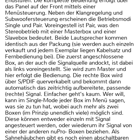
Endstufen. Die komplette Bedienung erfolgt über
das Panel auf der Front mittels einer
Menüsteuerung. Neben der Klangregelung und
Subwoofersteuerung erscheinen die Betriebsmodi
Single und Pair. Voreingestell ist Pair, was den
Stereobetrieb mit einer Masterbox und einer
Slavebox bedeutet. Beide Lautsprecher kommen
identisch aus der Packung (sie werden auch einzeln
verkauft und jedem Exemplar liegen Kabelsatz und
Fernbedienung bei). Die zuerst angeschlossene
Box, an der auch die Signalquelle andockt, ist dabei
als links voreingestellt. Sie wird zum Master und
hier erfolgt die Bedienung. Die rechte Box wird
über S/PDIF querverkabelt und bekommt dann
automatisch das zeitrichtig aufbereitete, passende
(rechte) Signal. Einfacher geht‘s kaum. Wer will,
kann im Single-Mode jeder Box im Menü sagen,
was sie zu tun hat, wobei auch mehr als zwei
Boxen (im Prinzip unendlich viele) möglich sind.
Diese können entweder einzeln mit Signal
angesteuert werden, oder wiederum ihr Signal von
einer der anderen nuPro- Boxen beziehen. Als
Sahnehäubchen gibt es noch einen abschaltbaren