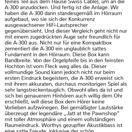
feines Teil aus dem Hause Swiss Cable), um an die
A-300 anzudocken. Und fertig ist die Anlage. Wir
haben die A-300 dann standesgemäß im Hörraum
aufgebaut, wo sie sich der Konkurrenz
ausgewachsener HiFi-Lautsprecher
gegenübersieht. Und dieser Vergleich geht nicht nur
mit einem zugedrückten Auge sehr freundlich für
die A-300 aus. Nicht nur für eine Kompaktbox
zementiert die A-300 ein unglaublich sattes
Fundament in den Hörraum. Diese Box kann
Bandbreite. Von der Orgelpfeife bis in den feinsten
Hochton ist vom Fleck weg alles da. Dieser
vollmundige Sound kann jedoch nicht nur beim
ersten Eindruck begeistern, die A-300 erweist sich
mit ihrem akkuraten, durchaus monitorigen Spiel als
sehr langstreckentauglich. Obwohl alles da ist und
sich bei genauerem Hinhören auch willig dem Ohr
erschließt, will diese Box dem Hörer keine
Vorlieben aufzwinegen. Bei gemäßigter Lautstärke
überzeugt der legendäre „Jatt at the Pawnshop”
mit toller Atmosphäre und einem vollständigen
Raumeindruck. Worthys gezupfter Akustikbass ist
eine satte Freude, inklusive der schön