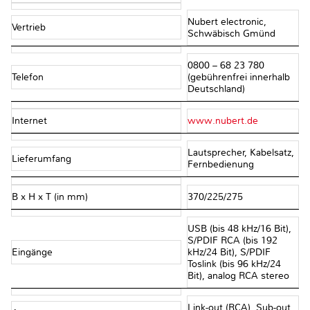
Nubert electronic,
Vertrieb
Schwäbisch Gmünd
0800 – 68 23 780
Telefon
(gebührenfrei innerhalb
Deutschland)
Internet
www.nubert.de
Lautsprecher, Kabelsatz,
Lieferumfang
Fernbedienung
B x H x T (in mm)
370/225/275
USB (bis 48 kHz/16 Bit),
S/PDIF RCA (bis 192
Eingänge
kHz/24 Bit), S/PDIF
Toslink (bis 96 kHz/24
Bit), analog RCA stereo
Link-out (RCA), Sub-out