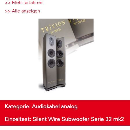
>> Mehr erfahren
>> Alle anzeigen
Kategorie: Audiokabel analog
Einzeltest: Silent Wire Subwoofer Serie 32 mk2