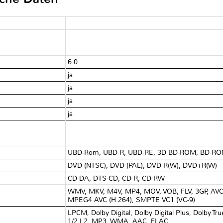
6.0
ja
ja
ja
ja
UBD-Rom, UBD-R, UBD-RE, 3D BD-ROM, BD-RO
DVD (NTSC), DVD (PAL), DVD-R(W), DVD+R(W)
CD-DA, DTS-CD, CD-R, CD-RW
WMV, MKV, M4V, MP4, MOV, VOB, FLV, 3GP, AV
MPEG4 AVC (H.264), SMPTE VC1 (VC-9)
LPCM, Dolby Digital, Dolby Digital Plus, Dolby
1/2 L2, MP3, WMA, AAC, FLAC