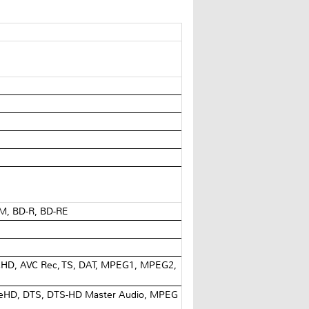
M, BD-R, BD-RE
CHD, AVC Rec, TS, DAT, MPEG1, MPEG2,
 TrueHD, DTS, DTS-HD Master Audio, MPEG