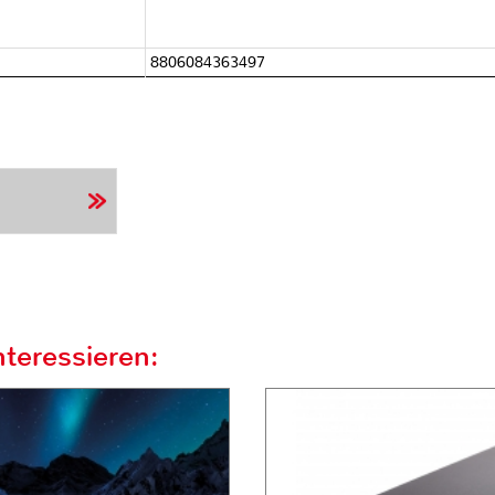
8806084363497
teressieren: