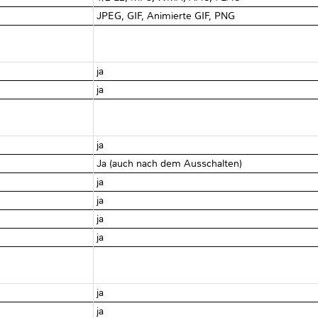
JPEG, GIF, Animierte GIF, PNG
ja
ja
ja
Ja (auch nach dem Ausschalten)
ja
ja
ja
ja
ja
ja