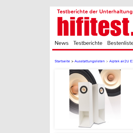
Testberichte der Unterhaltung
News
Testberichte
Bestenlist
Startseite
>
Ausstattungslisten
>
Aiptek air2U E