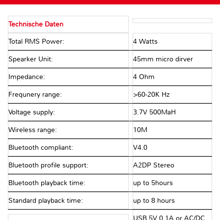
Technische Daten
Total RMS Power:
4 Watts
Spearker Unit:
45mm micro dirver
Impedance:
4 Ohm
Frequnery range:
>60-20K Hz
Voltage supply:
3.7V 500MaH
Wireless range:
10M
Bluetooth compliant:
V4.0
Bluetooth profile support:
A2DP Stereo
Bluetooth playback time:
up to 5hours
Standard playback time:
up to 8 hours
USB 5V 0.1A or AC/DC