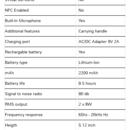
NFC Enabled
No
Built-In Microphone
Yes
Additional features
Carrying handle
Charging port
AC/DC Adapter 9V 2A
Rechargable battery
Yes
Battery type
Lithium-Ion
mAh
2200 mAh
Battery life
8.5 hours
Signal to noise radio
80 db
RMS output
2 x 8W
Frequency response
65hz - 20kHz Hz
Heigth
5.12 inch