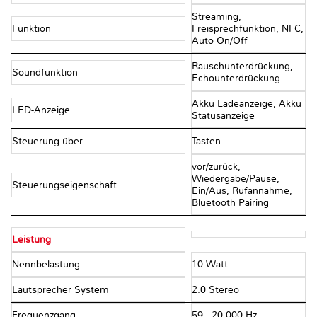
Streaming,
Funktion
Freisprechfunktion, NFC,
Auto On/Off
Rauschunterdrückung,
Soundfunktion
Echounterdrückung
Akku Ladeanzeige, Akku
LED-Anzeige
Statusanzeige
Steuerung über
Tasten
vor/zurück,
Wiedergabe/Pause,
Steuerungseigenschaft
Ein/Aus, Rufannahme,
Bluetooth Pairing
Leistung
Nennbelastung
10 Watt
Lautsprecher System
2.0 Stereo
Frequenzgang
59 - 20.000 Hz