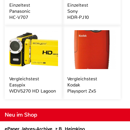
Einzeltest
Einzeltest
Panasonic
Sony
HC-V707
HDR-PJ10
Vergleichstest
Vergleichstest
Easypix
Kodak
WDV5270 HD Lagoon
Playsport Zx5
Neu im Shop
ePaper Jahres-Archive, z.B. Heimkino