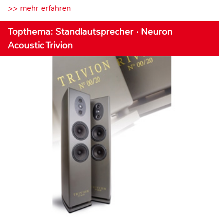
>> mehr erfahren
Topthema: Standlautsprecher · Neuron
Acoustic Trivion