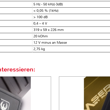
5 Hz - 50 kHz(-3dB)
< 0,05 % (1kHz)
> 100 dB
0,4 – 4 V
319 x 59 x 226 mm
20 kOhm
12 V minus an Masse
2,75 kg
teressieren: