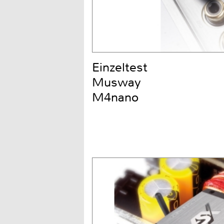
Einzeltest
Musway
M4nano