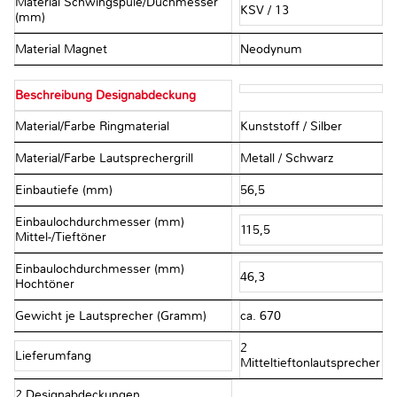
Material Schwingspule/Duchmesser
KSV / 13
(mm)
Material Magnet
Neodynum
Beschreibung Designabdeckung
Material/Farbe Ringmaterial
Kunststoff / Silber
Material/Farbe Lautsprechergrill
Metall / Schwarz
Einbautiefe (mm)
56,5
Einbaulochdurchmesser (mm)
115,5
Mittel-/Tieftöner
Einbaulochdurchmesser (mm)
46,3
Hochtöner
Gewicht je Lautsprecher (Gramm)
ca. 670
2
Lieferumfang
Mitteltieftonlautsprecher
2 Designabdeckungen