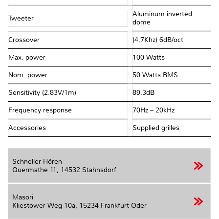
Aluminum inverted
Tweeter
dome
Crossover
(4,7Khz) 6dB/oct
Max. power
100 Watts
Nom. power
50 Watts RMS
Sensitivity (2.83V/1m)
89.3dB
Frequency response
70Hz – 20kHz
Accessories
Supplied grilles
Schneller Hören
Quermathe 11,
14532 Stahnsdorf
Masori
Kliestower Weg 10a,
15234 Frankfurt Oder