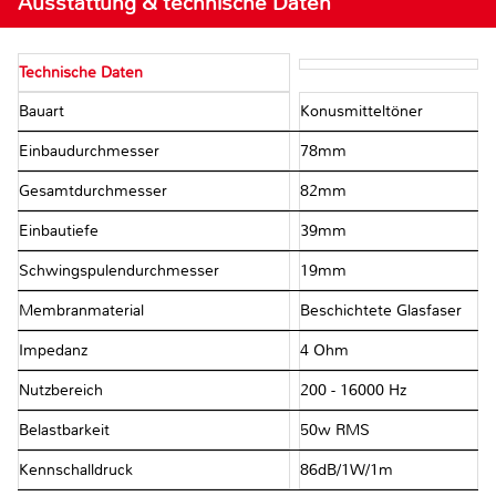
Ausstattung & technische Daten
Technische Daten
Bauart
Konusmitteltöner
Einbaudurchmesser
78mm
Gesamtdurchmesser
82mm
Einbautiefe
39mm
Schwingspulendurchmesser
19mm
Membranmaterial
Beschichtete Glasfaser
Impedanz
4 Ohm
Nutzbereich
200 - 16000 Hz
Belastbarkeit
50w RMS
Kennschalldruck
86dB/1W/1m