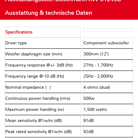
Ausstattung & technische Daten
Specifications
Driver type
Component subwoofer
Woofer diaphragm size (mm)
300mm (12")
Frequency response @+/- 3dB (Hz)
27Hz - 1,700Hz
Frequency range @-10 dB (Hz)
25Hz - 2,000Hz
Nominal impedance (Ω)
4 ohms (dual)
Continuous power handling (rms)
500w
Maximum power handling (w)
1,500 watts
Mean sensitivity @1w/m (dB)
91dB
Peak rated sensitivity @1w/m (dB)
92dB