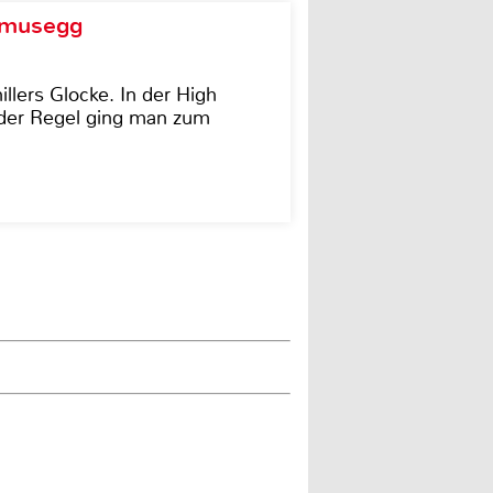
d musegg
illers Glocke. In der High
In der Regel ging man zum