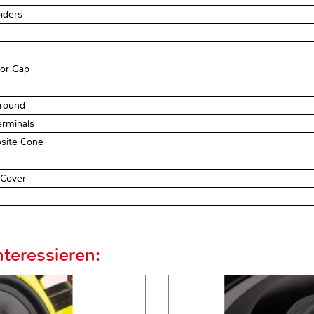
iders
tor Gap
rround
erminals
osite Cone
 Cover
teressieren: