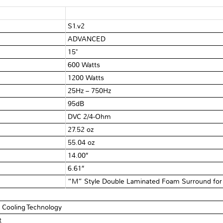
S1.v2
ADVANCED
15"
600 Watts
1200 Watts
25Hz – 750Hz
95dB
DVC 2/4-Ohm
27.52 oz
55.04 oz
14.00″
6.61″
“M” Style Double Laminated Foam Surround for
Cooling Technology
t