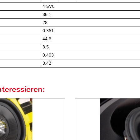
4 SVC
86.1
28
0.361
44.6
3.5
0.403
3.42
teressieren: