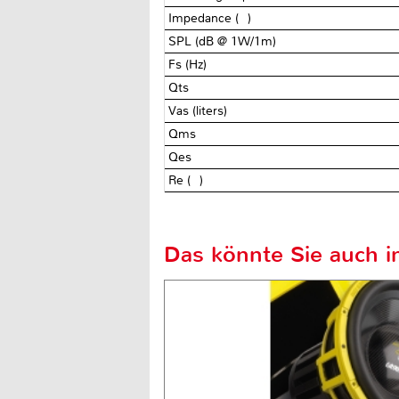
Impedance (Ω)
SPL (dB @ 1W/1m)
Fs (Hz)
Qts
Vas (liters)
Qms
Qes
Re (Ω)
Das könnte Sie auch in