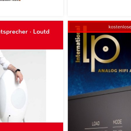
kostenlos
tsprecher · Loutd