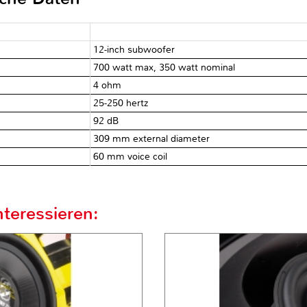
12-inch subwoofer
700 watt max, 350 watt nominal
4 ohm
25-250 hertz
92 dB
309 mm external diameter
60 mm voice coil
teressieren: