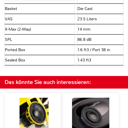
Basket
Die Cast
VAS
23.5 Liters
X-Max (2-Way)
14 mm
SPL
86.8 dB
Ported Box
1.6 ft3 / Port 38 in.
Sealed Box
1.43 ft3
Das könnte Sie auch interessieren: