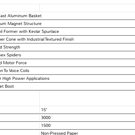
 Cast Aluminum Basket
tium Magnet Structure
il Former with Kevlar Spunlace
r Cone with Industrial Textured Finish
d Strength
mex Spiders
ed Motor Force
 To Voice Coils
r High Power Applications
et Boot
15"
3000
1500
Non-Pressed Paper