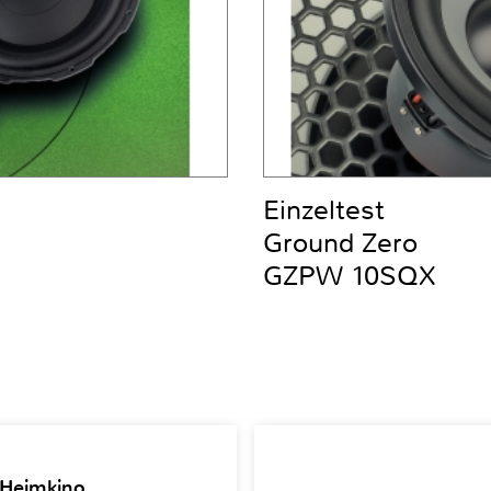
Einzeltest
Ground Zero
GZPW 10SQX
 Heimkino