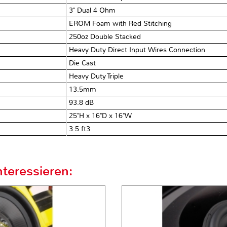
3" Dual 4 Ohm
EROM Foam with Red Stitching
250oz Double Stacked
Heavy Duty Direct Input Wires Connection
Die Cast
Heavy Duty Triple
13.5mm
93.8 dB
25"H x 16"D x 16"W
3.5 ft3
teressieren: