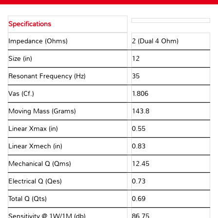
Specifications
Impedance (Ohms)
2 (Dual 4 Ohm)
Size (in)
12
Resonant Frequency (Hz)
35
Vas (Cf.)
1.806
Moving Mass (Grams)
143.8
Linear Xmax (in)
0.55
Linear Xmech (in)
0.83
Mechanical Q (Qms)
12.45
Electrical Q (Qes)
0.73
Total Q (Qts)
0.69
Sensitivity @ 1W/1M (db)
86.75