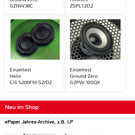
GZNW38C
ZSPL12D2
Einzeltest
Einzeltest
Helix
Ground Zero
Ci5 S200FM-S2/D2
GZPW 10SQX
Neu im Shop
ePaper Jahres-Archive, z.B. LP