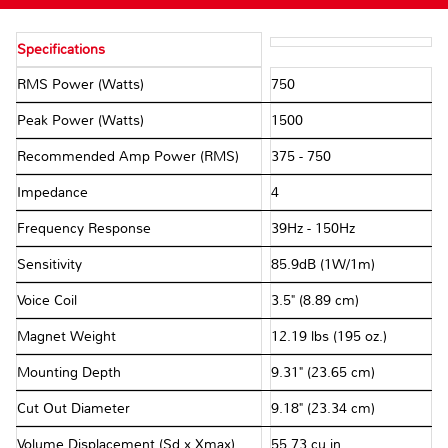
Specifications
RMS Power (Watts)
750
Peak Power (Watts)
1500
Recommended Amp Power (RMS)
375 - 750
Impedance
4Ω
Frequency Response
39Hz - 150Hz
Sensitivity
85.9dB (1W/1m)
Voice Coil
3.5" (8.89 cm)
Magnet Weight
12.19 lbs (195 oz.)
Mounting Depth
9.31" (23.65 cm)
Cut Out Diameter
9.18" (23.34 cm)
Volume Displacement (Sd x Xmax)
55.73 cu in