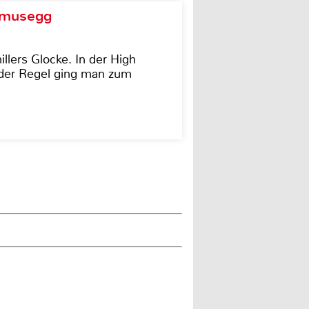
d musegg
illers Glocke. In der High
In der Regel ging man zum