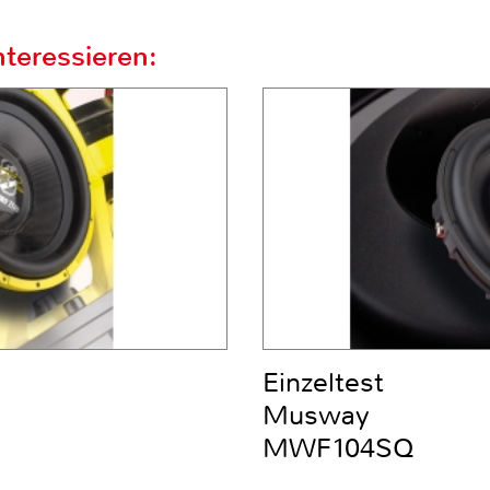
teressieren:
Einzeltest
Musway
MWF104SQ