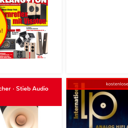
kostenlos
her · Stieb Audio