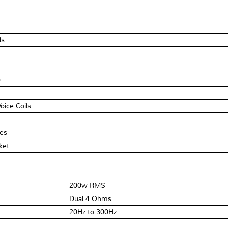
ls
p
oice Coils
res
ket
200w RMS
Dual 4 Ohms
20Hz to 300Hz