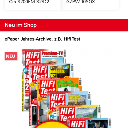
Ci5 S200FM-S2/D2
GZPW 10SQX
Neu im Shop
ePaper Jahres-Archive, z.B. Hifi Test