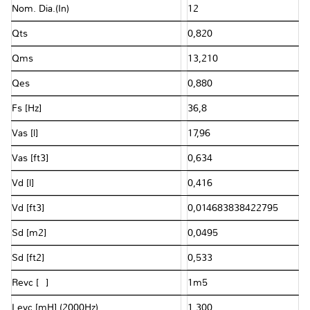
Nom. Dia.(In)
12
Qts
0,820
Qms
13,210
Qes
0,880
Fs [Hz]
36,8
Vas [l]
17,96
Vas [ft3]
0,634
Vd [l]
0,416
Vd [ft3]
0,014683838422795
Sd [m2]
0,0495
Sd [ft2]
0,533
Revc [Ω]
1m5
Levc [mH] (2000Hz)
1,300