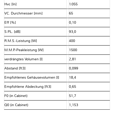
Hvc [In]
1.055
VC. Durchmesser [mm]
65
Eff [%]
0,10
S.P.L. [dB]
93,0
R.M.S.-Leistung [W]
400
M.M.P.-Peakleistung [W]
1500
verdrängtes Volumen [l]
2,81
Abstand [ft3]
0,099
Empfohlenes Gehäusevolumen [l]
18,4
Empfohlene Abdeckung [ft3]
0,65
F0 (in Cabinet)
51,7
Q0 (in Cabinet)
1,153