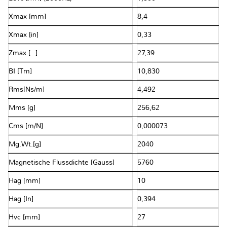
Xmax [mm]
8,4
Xmax [in]
0,33
Zmax [Ω]
27,39
BI [Tm]
10,830
Rms[Ns/m]
4,492
Mms [g]
256,62
Cms [m/N]
0,000073
Mg.Wt.[g]
2040
Magnetische Flussdichte [Gauss]
5760
Hag [mm]
10
Hag [In]
0,394
Hvc [mm]
27