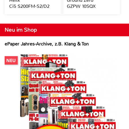
Helix
Ground Zero
Ci5 S200FM-S2/D2
GZPW 10SQX
Neu im Shop
ePaper Jahres-Archive, z.B. Klang & Ton