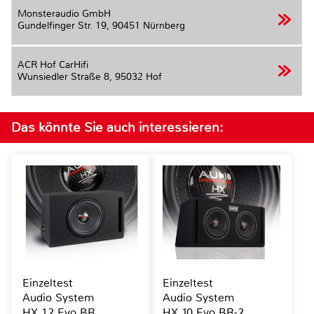
Monsteraudio GmbH
Gundelfinger Str. 19,
90451 Nürnberg
ACR Hof CarHifi
Wunsiedler Straße 8,
95032 Hof
Das könnte Sie auch interessieren:
Einzeltest
Einzeltest
Audio System
Audio System
HX 12 Evo BR
HX 10 Evo BR-2