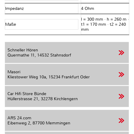
Impedanz
4 Ohm
l = 300 mm · h = 260 m ·
Maße
t1 = 170 mm · t2 = 240
mm
Schneller Hören
Quermathe 11,
14532 Stahnsdorf
Masori
Kliestower Weg 10a,
15234 Frankfurt Oder
Car Hifi Store Bünde
Hüllerstrasse 21,
32278 Kirchlengern
ARS 24.com
Eibenweg 2,
87700 Memmingen