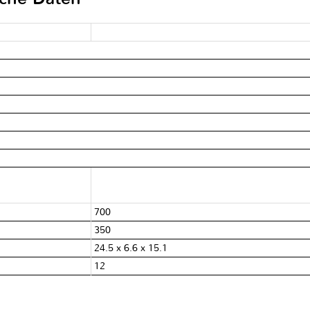
700
350
24.5 x 6.6 x 15.1
12