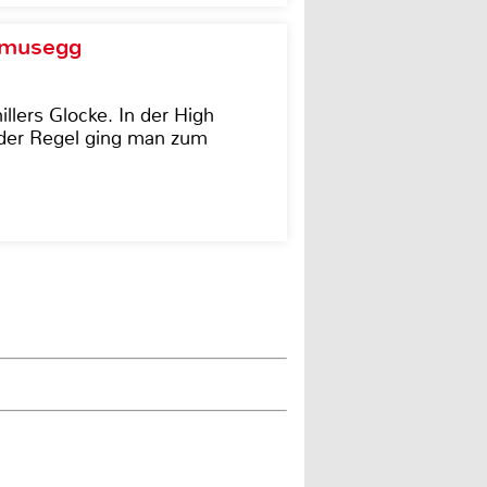
d musegg
illers Glocke. In der High
In der Regel ging man zum