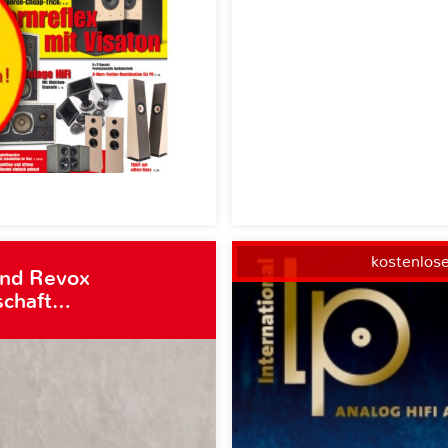
kostenlos
und Revox
schaft…