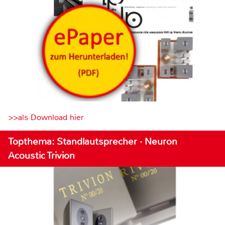
>>als Download hier
Topthema: Standlautsprecher · Neuron
Acoustic Trivion