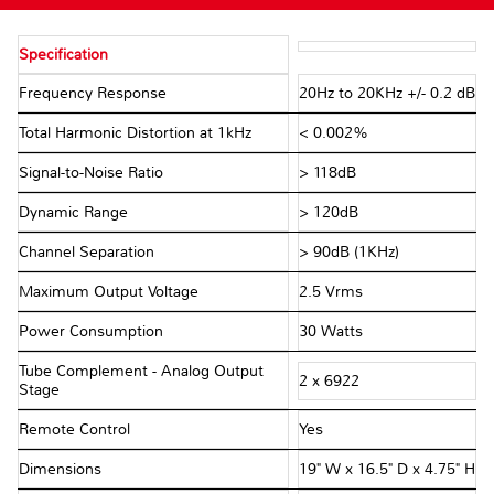
Specification
Frequency Response
20Hz to 20KHz +/- 0.2 dB
Total Harmonic Distortion at 1kHz
< 0.002%
Signal-to-Noise Ratio
> 118dB
Dynamic Range
> 120dB
Channel Separation
> 90dB (1KHz)
Maximum Output Voltage
2.5 Vrms
Power Consumption
30 Watts
Tube Complement - Analog Output
2 x 6922
Stage
Remote Control
Yes
Dimensions
19" W x 16.5" D x 4.75" H