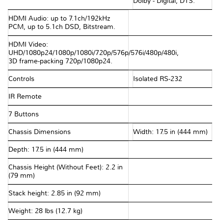
Dolby - Digital, DTS.
HDMI Audio: up to 7.1ch/192kHz
PCM, up to 5.1ch DSD, Bitstream.
HDMI Video:
UHD/1080p24/1080p/1080i/720p/576p/576i/480p/480i,
3D frame-packing 720p/1080p24.
Controls
Isolated RS-232
IR Remote
7 Buttons
Chassis Dimensions
Width: 17.5 in (444 mm)
Depth: 17.5 in (444 mm)
Chassis Height (Without Feet): 2.2 in
(79 mm)
Stack height: 2.85 in (92 mm)
Weight: 28 lbs (12.7 kg)