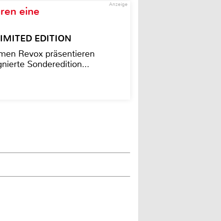
Anzeige
ren eine
– LIMITED EDITION
men Revox präsentieren
nierte Sonderedition...