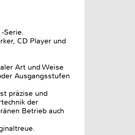
-Serie.
ärker, CD Player und
ialer Art und Weise
- oder Ausgangsstufen
st präzise und
rtechnik der
eränen Betrieb auch
inaltreue.