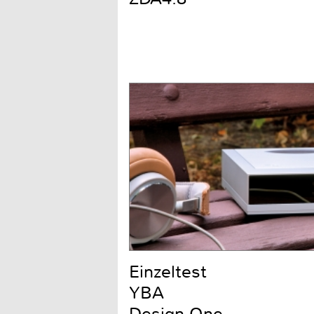
Einzeltest
YBA
Design One