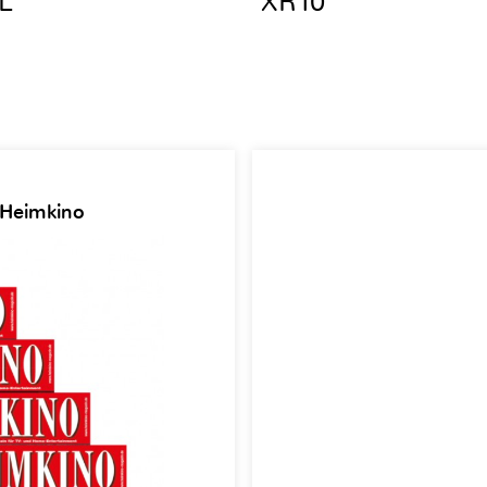
L
XR10
 Heimkino