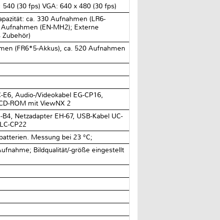
 540 (30 fps) VGA: 640 x 480 (30 fps)
pazität: ca. 330 Aufnahmen (LR6-
20 Aufnahmen (EN-MH2); Externe
s Zubehör)
hmen (FR6*5-Akkus), ca. 520 Aufnahmen
C-E6, Audio-/Videokabel EG-CP16,
, CD-ROM mit ViewNX 2
B4, Netzadapter EH-67, USB-Kabel UC-
 LC-CP22
atterien. Messung bei 23 °C;
ufnahme; Bildqualität/-größe eingestellt