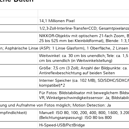
14,1 Millionen Pixel
1/2,3-Zoll-Interline-Transfer-CCD; Gesamtpixelanza
NIKKOR-Objektiv mit optischem 21-fach Zoom, Br
25 bis 525 mm bei Kleinbildformat), Blende: 1:3,1
n; Asphärische Linse (ASP): 1 Linse Glasform), 1 Oberfläche, 2 Linsen
Weitwinkel: ca. 30 cm bis unendlich; Tele: ca. 1,
cm bis unendlich (in Weitwinkelstellung)
Größe: 7,5 cm (3 Zoll); Anzahl der Bildpunkte: ca
Antireflexbeschichtung auf beiden Seiten
Interner Speicher (ca. 102 MB), SD/SDHC/SDXC
kompatibel)*2
Für Fotos: Bildstabilisator mit beweglichem Bildse
VR, Winkelgeschwindigkeitssensor: Ja; Bildstabili
chnung und Aufnahme von Fotos möglich; Motion Detection: Ja
mpfindlichkeit)
Manuell: ISO 80, 100, 200, 400, 800, 1.600, 3.20
(Belichtungsanpassung): ISO 80 bis 800
Hi-Speed-USB/PictBridge