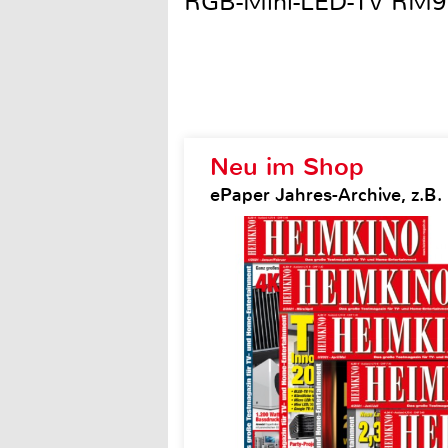
RGB-Mini-LED-TV RM9
Neu im Shop
ePaper Jahres-Archive, z.B.