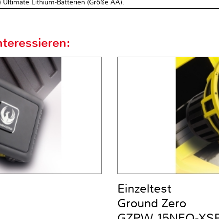
 Ultimate Lithium-Batterien (Größe AA).
teressieren:
Einzeltest
Ground Zero
GZPW 15NEO-XS