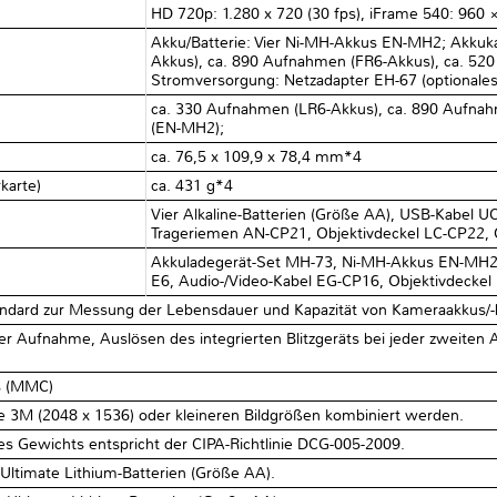
HD 720p: 1.280 x 720 (30 fps), iFrame 540: 960 ×
Akku/Batterie: Vier Ni-MH-Akkus EN-MH2; Akkuka
Akkus), ca. 890 Aufnahmen (FR6-Akkus), ca. 5
Stromversorgung: Netzadapter EH-67 (optionale
ca. 330 Aufnahmen (LR6-Akkus), ca. 890 Aufna
(EN-MH2);
ca. 76,5 x 109,9 x 78,4 mm*4
rkarte)
ca. 431 g*4
Vier Alkaline-Batterien (Größe AA), USB-Kabel U
Trageriemen AN-CP21, Objektivdeckel LC-CP22
Akkuladegerät-Set MH-73, Ni-MH-Akkus EN-MH2-
E6, Audio-/Video-Kabel EG-CP16, Objektivdeckel
ndard zur Messung der Lebensdauer und Kapazität von Kameraakkus/-b
r Aufnahme, Auslösen des integrierten Blitzgeräts bei jeder zweiten A
ds (MMC)
ße 3M (2048 x 1536) oder kleineren Bildgrößen kombiniert werden.
 Gewichts entspricht der CIPA-Richtlinie DCG-005-2009.
 Ultimate Lithium-Batterien (Größe AA).