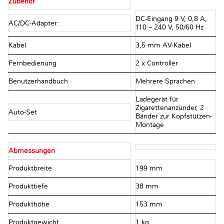
Zubehör
DC-Eingang 9 V, 0,8 A,
AC/DC-Adapter:
110 – 240 V, 50/60 Hz
Kabel
3,5 mm AV-Kabel
Fernbedienung
2 x Controller
Benutzerhandbuch
Mehrere Sprachen
Ladegerät für
Zigarettenanzünder, 2
Auto-Set
Bänder zur Kopfstützen-
Montage
Abmessungen
Produktbreite
199 mm
Produkttiefe
38 mm
Produkthöhe
153 mm
Produktgewicht
1 kg