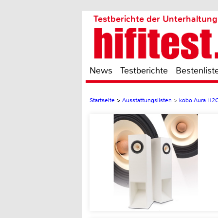
Testberichte der Unterhaltung
News
Testberichte
Bestenlist
Startseite
>
Ausstattungslisten
>
kobo Aura H2O