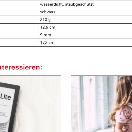
wasserdicht, staubgeschützt
schwarz
210 g
12,9 cm
9 mm
17,2 cm
teressieren: