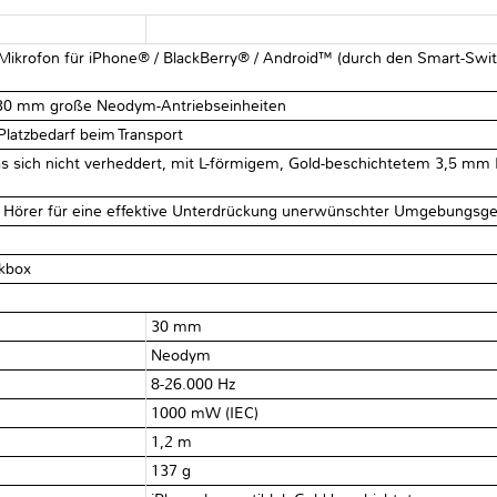
 Mikrofon für iPhone® / BlackBerry® / Android™ (durch den Smart-Swi
rch 30 mm große Neodym-Antriebseinheiten
Platzbedarf beim Transport
as sich nicht verheddert, mit L-förmigem, Gold-beschichtetem 3,5 mm K
te Hörer für eine effektive Unterdrückung unerwünschter Umgebungsg
nkbox
30 mm
Neodym
8-26.000 Hz
1000 mW (IEC)
1,2 m
137 g