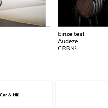
Einzeltest
Audeze
CRBN²
Car & Hifi