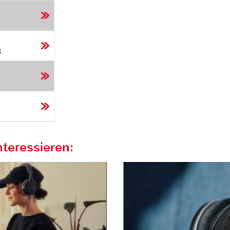
t
teressieren: