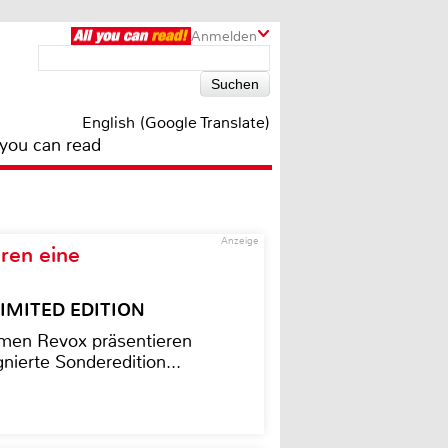
Anmelden
English (Google Translate)
 you can read
Anzeige
ren eine
– LIMITED EDITION
men Revox präsentieren
nierte Sonderedition...