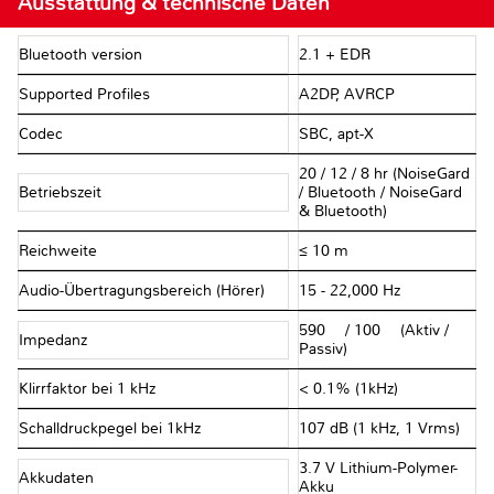
Ausstattung & technische Daten
Bluetooth version
2.1 + EDR
Supported Profiles
A2DP, AVRCP
Codec
SBC, apt-X
20 / 12 / 8 hr (NoiseGard
Betriebszeit
/ Bluetooth / NoiseGard
& Bluetooth)
Reichweite
≤ 10 m
Audio-Übertragungsbereich (Hörer)
15 - 22,000 Hz
590 Ω / 100 Ω (Aktiv /
Impedanz
Passiv)
Klirrfaktor bei 1 kHz
< 0.1% (1kHz)
Schalldruckpegel bei 1kHz
107 dB (1 kHz, 1 Vrms)
3.7 V Lithium-Polymer-
Akkudaten
Akku