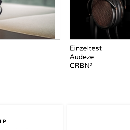
Einzeltest
Audeze
CRBN²
 LP