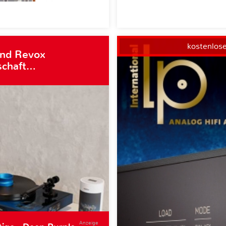
kostenlos
und Revox
schaft…
Anzeige