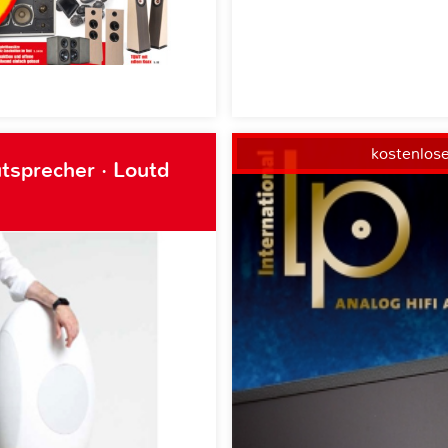
kostenlos
tsprecher · Loutd