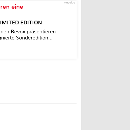
Anzeige
ren eine
– LIMITED EDITION
men Revox präsentieren
nierte Sonderedition...