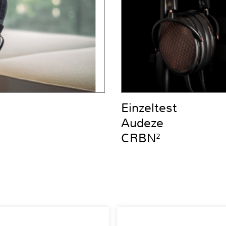
Einzeltest
Audeze
CRBN²