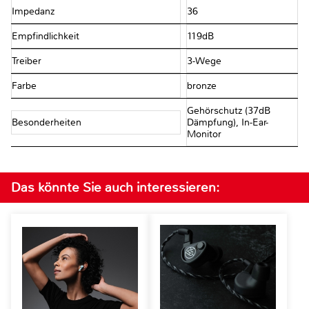
Impedanz
36Ω
Empfindlichkeit
119dB
Treiber
3-Wege
Farbe
bronze
Gehörschutz (37dB
Besonderheiten
Dämpfung), In-Ear-
Monitor
Das könnte Sie auch interessieren: