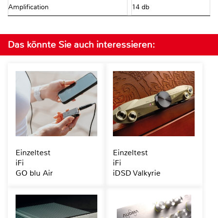
Amplification
14 db
Das könnte Sie auch interessieren:
Einzeltest
Einzeltest
iFi
iFi
GO blu Air
iDSD Valkyrie