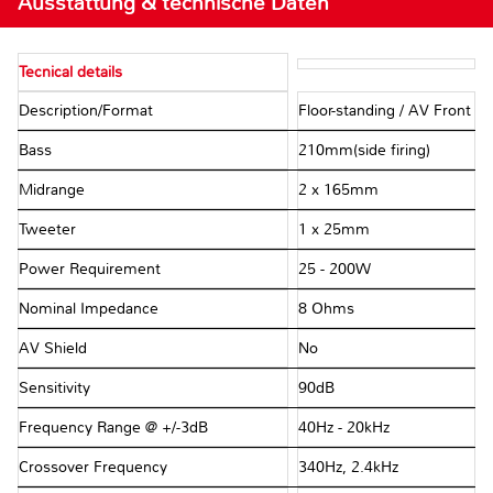
Ausstattung & technische Daten
Tecnical details
Description/Format
Floor-standing / AV Front
Bass
210mm(side firing)
Midrange
2 x 165mm
Tweeter
1 x 25mm
Power Requirement
25 - 200W
Nominal Impedance
8 Ohms
AV Shield
No
Sensitivity
90dB
Frequency Range @ +/-3dB
40Hz - 20kHz
Crossover Frequency
340Hz, 2.4kHz