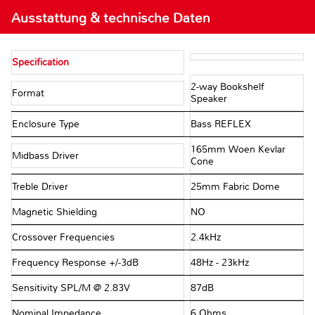
Ausstattung & technische Daten
Specification
2-way Bookshelf
Format
Speaker
Enclosure Type
Bass REFLEX
165mm Woen Kevlar
Midbass Driver
Cone
Treble Driver
25mm Fabric Dome
Magnetic Shielding
NO
Crossover Frequencies
2.4kHz
Frequency Response +/-3dB
48Hz - 23kHz
Sensitivity SPL/M @ 2.83V
87dB
Nominal Impedance
6 Ohms