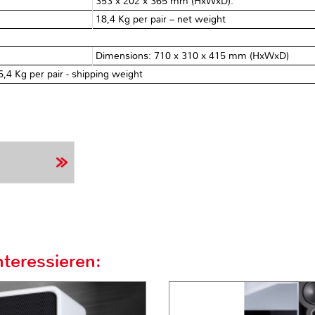
353 x 202 x 365 mm (HxWxD).
18,4 Kg per pair – net weight
Dimensions: 710 x 310 x 415 mm (HxWxD)
6,4 Kg per pair - shipping weight
teressieren: