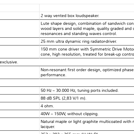
2 way vented box loudspeaker.
Lute shape design, combination of sandwich cons
wood layers and solid maple, quality graded and o
resonances and standing waves control.
25 mm ultra dynamic ring radiator-driver.
150 mm cone driver with Symmetric Drive Motor
cone, high resolution, treated for break-up contro
exclusive.
Non-resonant first order design, optimized phase 
performance.
50 Hz – 30.000 Hz, tuning ports included.
88 dB SPL (2,83 V/1 m).
4 ohm.
40W – 150W, without clipping.
Natural maple or light graphite multicoated with 
lacquer.